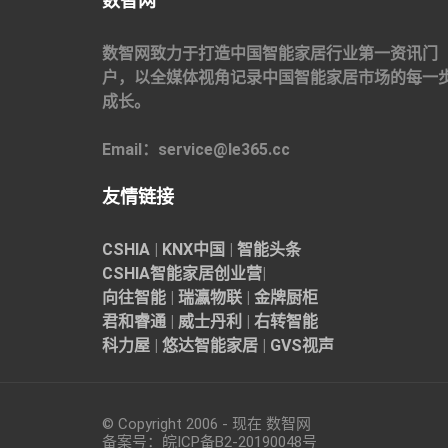
数智网
数智网致力于打造中国智能家居行业第一资讯门
户，以全媒体视角记录中国智能家居市场的每一
成长。
Email：service@le365.cc
友情链接
CSHIA
|
KNX中国
|
智能头条
CSHIA智能家居
创业营
|
向往智能
|
瑞瀛物联
|
金牌厨柜
君和睿通
|
威士丹利
|
右转智能
科力屋
|
悠达智能家居
|
GVS视声
© Copyright 2006 - 现在 数智网
备案号：
皖ICP备B2-20190048
号