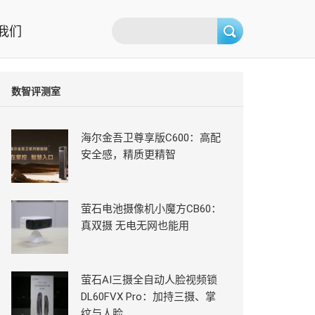
我们
数智评测室
海尔金吾卫尊享版C600：高配
安全感，精质更精智
萤石电池摄像机小魔方CB60：
真双摄 无电无网也能用
萤石AI三摄全自动人脸视频锁
DL60FVX Pro：加持三摄、掌
纹与人脸