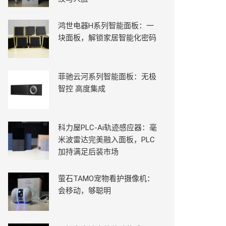
鸿世电器H系列智能面板：一
块面板，解锁家居智能化密码
菲驰云河系列智能面板：无极
智控 高度集成
科力屋PLC-Ai轨迹感应器：毫
米波雷达完美融入面板，PLC
加持满足后装市场
萤石TAMO宠物看护摄像机：
会移动，够聪明