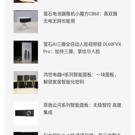
萤石电池摄像机小魔方CB60：真双摄
无电无网也能用
萤石AI三摄全自动人脸视频锁 DL60FVX
Pro：加持三摄、掌纹与人脸
鸿世电器H系列智能面板：一块面板，
解锁家居智能化密码
菲驰云河系列智能面板：无极智控 高度
集成