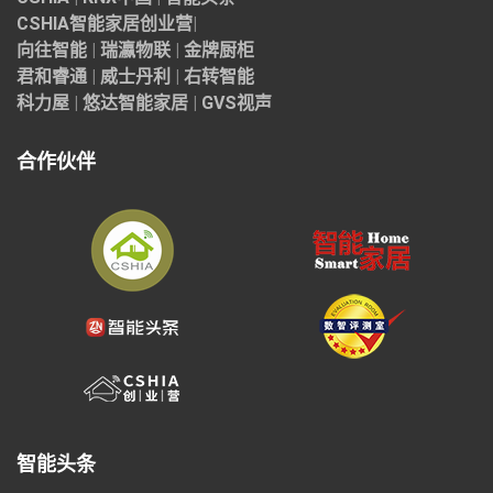
CSHIA智能家居
创业营
|
向往智能
|
瑞瀛物联
|
金牌厨柜
君和睿通
|
威士丹利
|
右转智能
科力屋
|
悠达智能家居
|
GVS视声
合作伙伴
智能头条