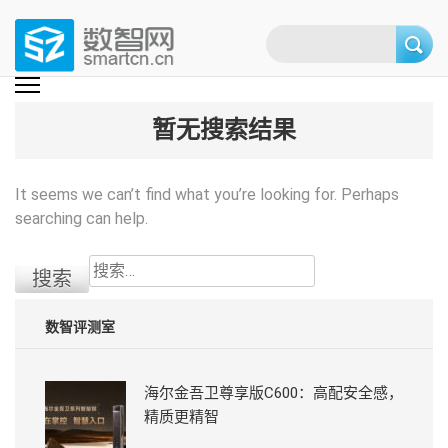
Skip
to
content
(Press
数智网
智能家居第一资讯门户 | 智能家居系统，智能家居产品，智能家居解决方
案，智能家居技术应用，智能家居行业观点，智能家居项目案例
enter)
暂无搜索结果
It seems we can’t find what you’re looking for. Perhaps
searching can help.
搜
索：
数智评测室
海尔金吾卫尊享版C600：高配安全感，
精质更精智