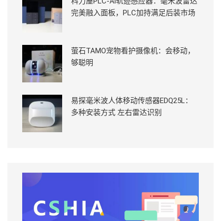
科力屋PLC-Ai轨迹感应器：毫米波雷达
完美融入面板，PLC加持满足后装市场
萤石TAMO宠物看护摄像机：会移动，
够聪明
易探毫米波人体移动传感器EDQ25L：
多种安装方式 左右雷达识别