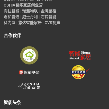
CSHIA智能家居
创业营
|
向往智能
|
瑞瀛物联
|
金牌厨柜
君和睿通
|
威士丹利
|
右转智能
科力屋
|
悠达智能家居
|
GVS视声
合作伙伴
智能头条