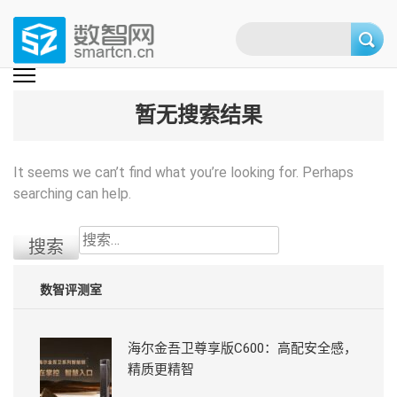
Skip
to
content
(Press
数智网
智能家居第一资讯门户 | 智能家居系统，智能家居产品，智能家居解决方
案，智能家居技术应用，智能家居行业观点，智能家居项目案例
enter)
暂无搜索结果
It seems we can’t find what you’re looking for. Perhaps
searching can help.
搜
索：
数智评测室
海尔金吾卫尊享版C600：高配安全感，
精质更精智