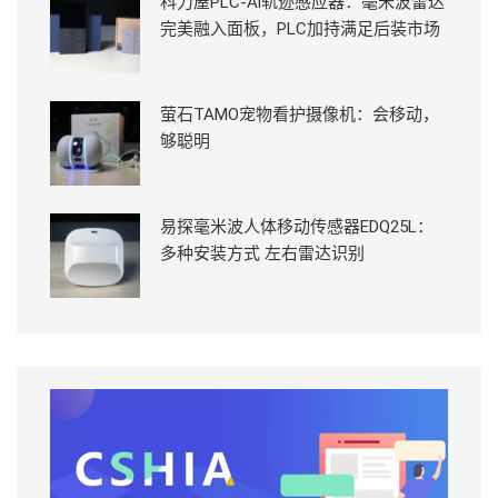
科力屋PLC-Ai轨迹感应器：毫米波雷达
完美融入面板，PLC加持满足后装市场
萤石TAMO宠物看护摄像机：会移动，
够聪明
易探毫米波人体移动传感器EDQ25L：
多种安装方式 左右雷达识别