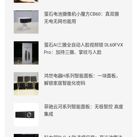
萤石电池摄像机小魔方CB60：真双摄
无电无网也能用
萤石AI三摄全自动人脸视频锁 DL60FVX
Pro：加持三摄、掌纹与人脸
鸿世电器H系列智能面板：一块面板，
解锁家居智能化密码
菲驰云河系列智能面板：无极智控 高度
集成