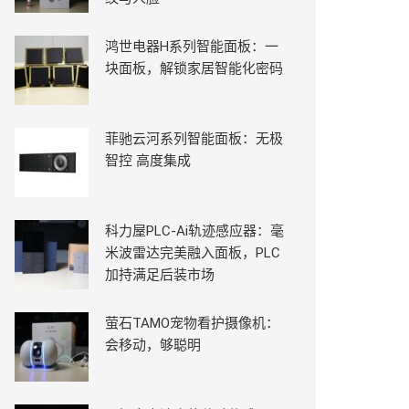
鸿世电器H系列智能面板：一
块面板，解锁家居智能化密码
菲驰云河系列智能面板：无极
智控 高度集成
科力屋PLC-Ai轨迹感应器：毫
米波雷达完美融入面板，PLC
加持满足后装市场
萤石TAMO宠物看护摄像机：
会移动，够聪明