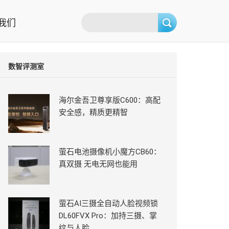
我们
数智评测室
海尔金吾卫尊享版C600：高配
安全感，精质更精智
萤石电池摄像机小魔方CB60：
真双摄 无电无网也能用
萤石AI三摄全自动人脸视频锁
DL60FVX Pro：加持三摄、掌
纹与人脸