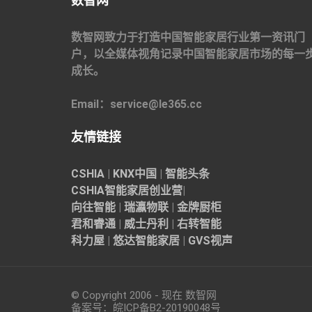
数智网
数智网致力于打造中国智能家居行业第一资讯门
户，以全媒体视角记录中国智能家居市场的每一
成长。
Email：service@le365.cc
友情链接
CSHIA
|
KNX中国
|
智能头条
CSHIA智能家居
创业营
|
向往智能
|
瑞瀛物联
|
金牌厨柜
君和睿通
|
威士丹利
|
右转智能
科力屋
|
悠达智能家居
|
GVS视声
© Copyright 2006 - 现在 数智网
备案号：
皖ICP备B2-20190048
号