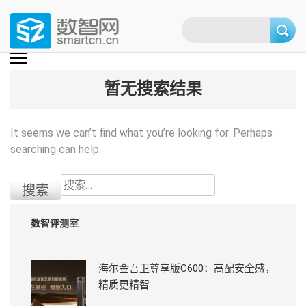
Skip
to
content
(Press
数智网
智能家居第一资讯门户 | 智能家居系统，智能家居产品，智能家居解决方
案，智能家居技术应用，智能家居行业观点，智能家居项目案例
enter)
暂无搜索结果
It seems we can’t find what you’re looking for. Perhaps
searching can help.
搜
索：
数智评测室
海尔金吾卫尊享版C600：高配安全感，
精质更精智