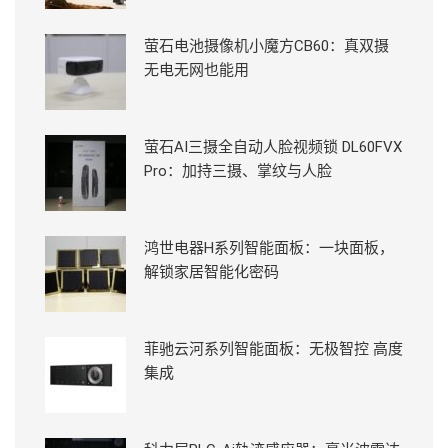
萤石电池摄像机小魔方CB60：真双摄
无电无网也能用
萤石AI三摄全自动人脸视频锁 DL60FVX
Pro：加持三摄、掌纹与人脸
鸿世电器H系列智能面板：一块面板，
解锁家居智能化密码
菲驰云河系列智能面板：无极智控 高度
集成