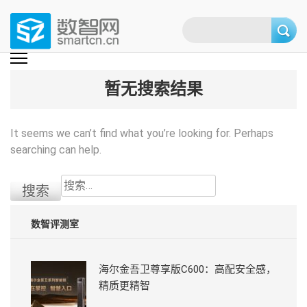
Skip
to
content
(Press
数智网
智能家居第一资讯门户 | 智能家居系统，智能家居产品，智能家居解决方
案，智能家居技术应用，智能家居行业观点，智能家居项目案例
enter)
暂无搜索结果
It seems we can’t find what you’re looking for. Perhaps
searching can help.
搜
索：
数智评测室
海尔金吾卫尊享版C600：高配安全感，
精质更精智