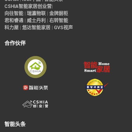
CSHIA智能家居
创业营
|
向往智能
|
瑞瀛物联
|
金牌厨柜
君和睿通
|
威士丹利
|
右转智能
科力屋
|
悠达智能家居
|
GVS视声
合作伙伴
智能头条