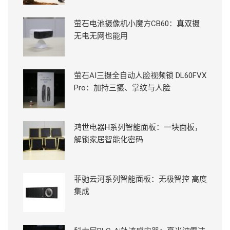
萤石电池摄像机小魔方CB60：真双摄
无电无网也能用
萤石AI三摄全自动人脸视频锁 DL60FVX
Pro：加持三摄、掌纹与人脸
鸿世电器H系列智能面板：一块面板，
解锁家居智能化密码
菲驰云河系列智能面板：无极智控 高度
集成