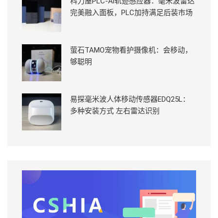
科力屋PLC-Ai轨迹感应器：毫米波雷达
完美融入面板，PLC加持满足后装市场
萤石TAMO宠物看护摄像机：会移动，
够聪明
易探毫米波人体移动传感器EDQ25L：
多种安装方式 左右雷达识别