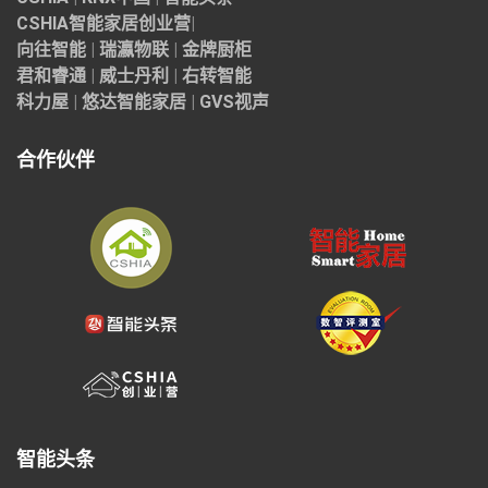
CSHIA智能家居
创业营
|
向往智能
|
瑞瀛物联
|
金牌厨柜
君和睿通
|
威士丹利
|
右转智能
科力屋
|
悠达智能家居
|
GVS视声
合作伙伴
智能头条