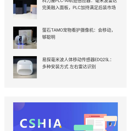
科力屋PLC-Ai轨迹感应器：毫米波雷达
完美融入面板，PLC加持满足后装市场
萤石TAMO宠物看护摄像机：会移动，
够聪明
易探毫米波人体移动传感器EDQ25L：
多种安装方式 左右雷达识别