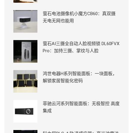
萤石电池摄像机小魔方CB60：真双摄
无电无网也能用
萤石AI三摄全自动人脸视频锁 DL60FVX
Pro：加持三摄、掌纹与人脸
鸿世电器H系列智能面板：一块面板，
解锁家居智能化密码
菲驰云河系列智能面板：无极智控 高度
集成