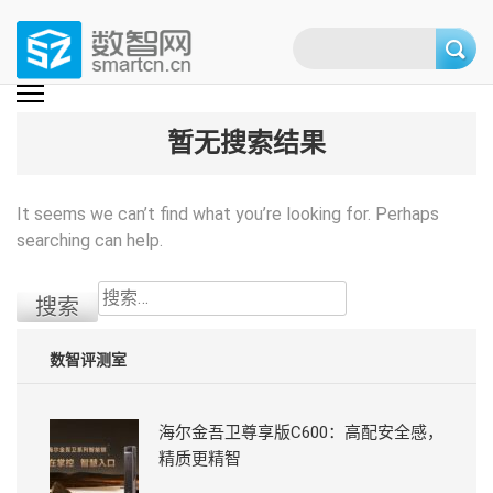
Skip
to
content
(Press
数智网
智能家居第一资讯门户 | 智能家居系统，智能家居产品，智能家居解决方
案，智能家居技术应用，智能家居行业观点，智能家居项目案例
enter)
暂无搜索结果
It seems we can’t find what you’re looking for. Perhaps
searching can help.
搜
索：
数智评测室
海尔金吾卫尊享版C600：高配安全感，
精质更精智