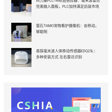
科力屋PLC-Ai轨迹感应器：毫米波雷达
完美融入面板，PLC加持满足后装市场
萤石TAMO宠物看护摄像机：会移动，
够聪明
易探毫米波人体移动传感器EDQ25L：
多种安装方式 左右雷达识别