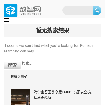
Skip
to
content
(Press
数智网
智能家居第一资讯门户 | 智能家居系统，智能家居产品，智能家居解决方
案，智能家居技术应用，智能家居行业观点，智能家居项目案例
enter)
暂无搜索结果
It seems we can’t find what you’re looking for. Perhaps
searching can help.
搜
索：
数智评测室
海尔金吾卫尊享版C600：高配安全感，
精质更精智