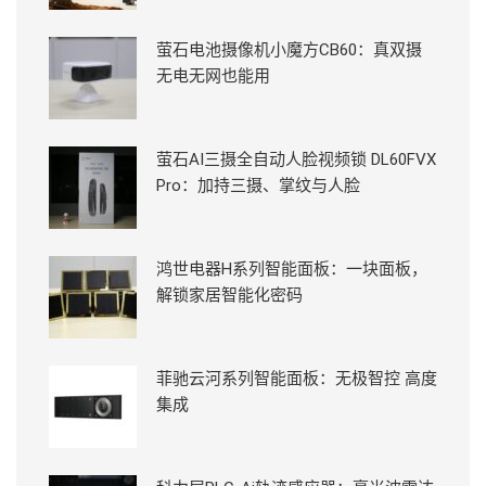
萤石电池摄像机小魔方CB60：真双摄
无电无网也能用
萤石AI三摄全自动人脸视频锁 DL60FVX
Pro：加持三摄、掌纹与人脸
鸿世电器H系列智能面板：一块面板，
解锁家居智能化密码
菲驰云河系列智能面板：无极智控 高度
集成