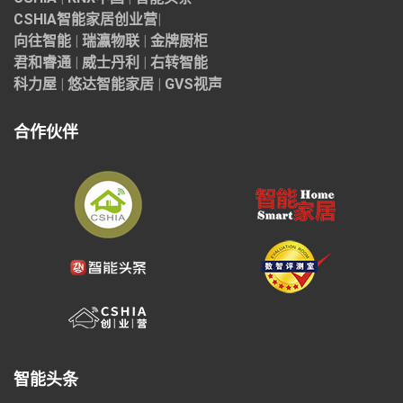
CSHIA智能家居
创业营
|
向往智能
|
瑞瀛物联
|
金牌厨柜
君和睿通
|
威士丹利
|
右转智能
科力屋
|
悠达智能家居
|
GVS视声
合作伙伴
智能头条