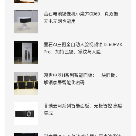
萤石电池摄像机小魔方CB60：真双摄
无电无网也能用
萤石AI三摄全自动人脸视频锁 DL60FVX
Pro：加持三摄、掌纹与人脸
鸿世电器H系列智能面板：一块面板，
解锁家居智能化密码
菲驰云河系列智能面板：无极智控 高度
集成