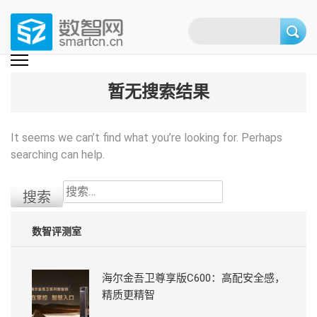
Skip
to
content
(Press
数智网
智能家居第一资讯门户 | 智能家居系统，智能家居产品，智能家居解决方
案，智能家居技术应用，智能家居行业观点，智能家居项目案例
enter)
暂无搜索结果
It seems we can’t find what you’re looking for. Perhaps
searching can help.
搜
索：
数智评测室
海尔金吾卫尊享版C600：高配安全感，
精质更精智