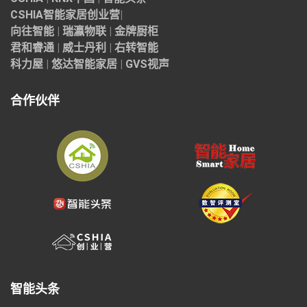
CSHIA智能家居
创业营
|
向往智能
|
瑞瀛物联
|
金牌厨柜
君和睿通
|
威士丹利
|
右转智能
科力屋
|
悠达智能家居
|
GVS视声
合作伙伴
智能头条