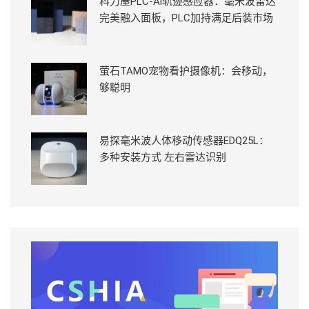
科力屋PLC-Ai轨迹感应器：毫米波雷达
完美融入面板，PLC加持满足后装市场
萤石TAMO宠物看护摄像机：会移动，
够聪明
易探毫米波人体移动传感器EDQ25L：
多种安装方式 左右雷达识别