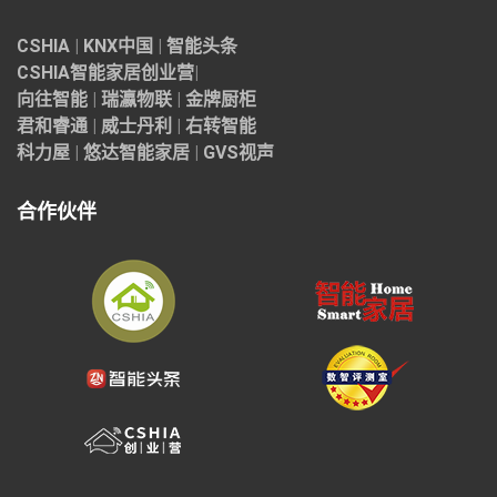
CSHIA
|
KNX中国
|
智能头条
CSHIA智能家居
创业营
|
向往智能
|
瑞瀛物联
|
金牌厨柜
君和睿通
|
威士丹利
|
右转智能
科力屋
|
悠达智能家居
|
GVS视声
合作伙伴