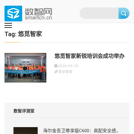
Skip
to
content
(Press
数智网
智能家居第一资讯门户 | 智能家居系统，智能家居产品，智能家居解决方
案，智能家居技术应用，智能家居行业观点，智能家居项目案例
enter)
Tag:
悠觅智家
悠觅智家新锐培训会成功举办
2026/05/20
悠觅智家
数智评测室
海尔金吾卫尊享版C600：高配安全感，