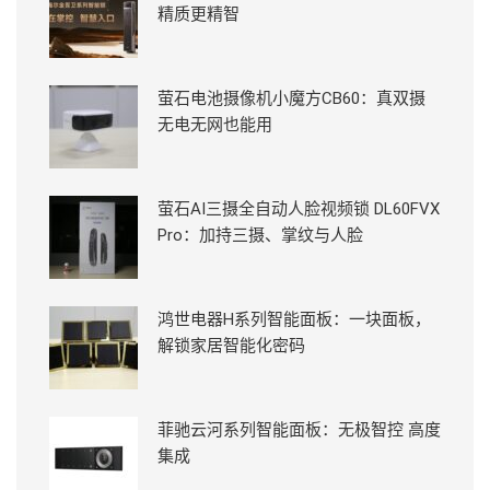
精质更精智
萤石电池摄像机小魔方CB60：真双摄
无电无网也能用
萤石AI三摄全自动人脸视频锁 DL60FVX
Pro：加持三摄、掌纹与人脸
鸿世电器H系列智能面板：一块面板，
解锁家居智能化密码
菲驰云河系列智能面板：无极智控 高度
集成