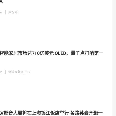
点
14
数智网
年智能家居市场达710亿美元 OLED、量子点打响第一
12
全球互联网中心
IAV影音大展将在上海锦江饭店举行 各路英豪齐聚一