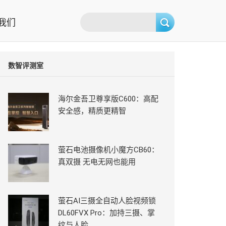
我们
数智评测室
海尔金吾卫尊享版C600：高配
安全感，精质更精智
萤石电池摄像机小魔方CB60：
真双摄 无电无网也能用
萤石AI三摄全自动人脸视频锁
DL60FVX Pro：加持三摄、掌
纹与人脸