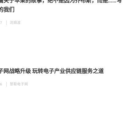
篇关于苹果的故事，绝不是因为乔布斯，而是……写
的我们
07
河姆渡
子网战略升级 玩转电子产业供应链服务之道
06
慧聪电子网