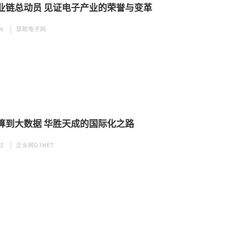
业链总动员 见证电子产业的荣誉与变革
06
慧聪电子网
算到大数据 华胜天成的国际化之路
22
企业网D1NET