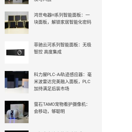
鸿世电器H系列智能面板：一
块面板，解锁家居智能化密码
菲驰云河系列智能面板：无极
智控 高度集成
科力屋PLC-Ai轨迹感应器：毫
米波雷达完美融入面板，PLC
加持满足后装市场
萤石TAMO宠物看护摄像机：
会移动，够聪明