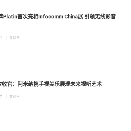
Platin首次亮相Infocomm China展 引领无线影音
17
数智网
2017收官：阿米纳携手视美乐展现未来视听艺术
17
数智网