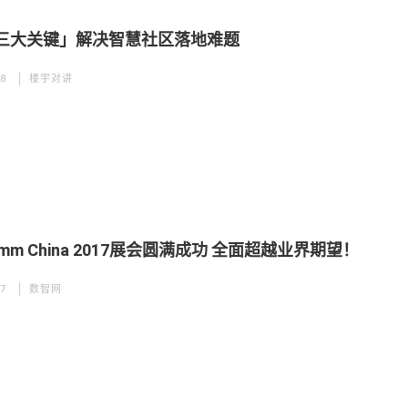
三大关键」解决智慧社区落地难题
18
楼宇对讲
Comm China 2017展会圆满成功 全面超越业界期望！
17
数智网