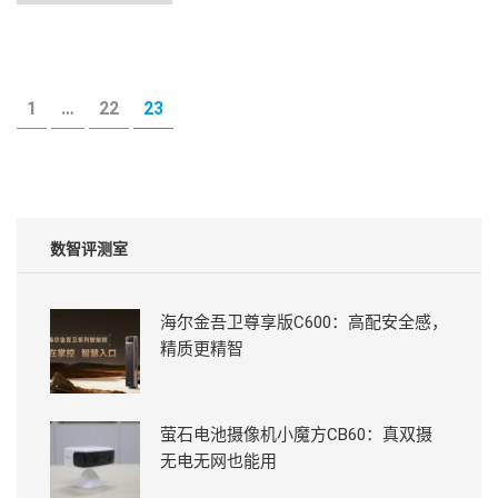
Posts
PAGE
PAGE
PAGE
1
…
22
23
pagination
数智评测室
海尔金吾卫尊享版C600：高配安全感，
精质更精智
萤石电池摄像机小魔方CB60：真双摄
无电无网也能用