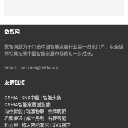
数智网
数智网致力于打造中国智能家居行业第一资讯门户，以全媒
体视角记录中国智能家居市场的每一步成长。
Email：service@le365.cc
友情链接
CSHIA
|
KNX中国
|
智能头条
CSHIA智能家居
创业营
|
向往智能
|
瑞瀛物联
|
金牌厨柜
君和睿通
|
威士丹利
|
右转智能
科力屋
|
悠达智能家居
|
GVS视声